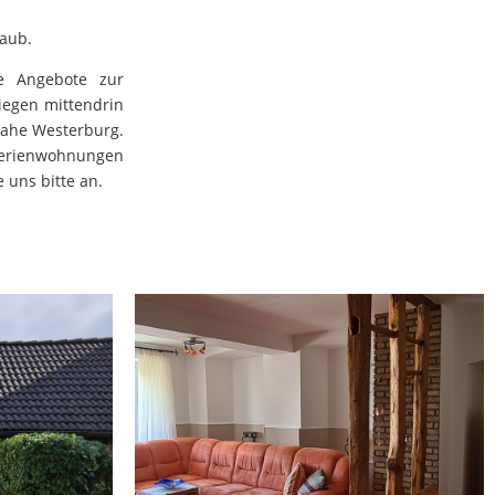
laub.
ge Angebote zur
iegen mittendrin
nahe Westerburg.
Ferienwohnungen
 uns bitte an.