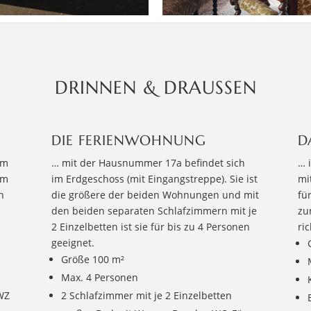
DRINNEN & DRAUSSEN
DIE FERIENWOHNUNG
D
im
… mit der Hausnummer 17a befindet sich
… 
em
im Erdgeschoss (mit Eingangstreppe). Sie ist
mi
h
die größere der beiden Wohnungen und mit
fü
den beiden separaten Schlafzimmern mit je
zu
2 Einzelbetten ist sie für bis zu 4 Personen
ri
geeignet.
Größe 100 m²
Max. 4 Personen
 WZ
2 Schlafzimmer mit je 2 Einzelbetten