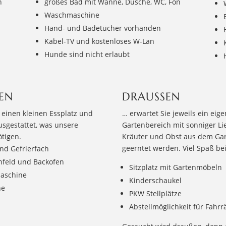
n
großes Bad mit Wanne, Dusche, WC, Fön
Waschmaschine
Hand- und Badetücher vorhanden
Kabel-TV und kostenloses W-Lan
Hunde sind nicht erlaubt
EN
DRAUSSEN
 einen kleinen Essplatz und
… erwartet Sie jeweils ein eig
usgestattet, was unsere
Gartenbereich mit sonniger Li
tigen.
Kräuter und Obst aus dem Ga
geerntet werden. Viel Spaß b
nd Gefrierfach
nfeld und Backofen
Sitzplatz mit Gartenmöbeln
maschine
Kinderschaukel
ne
PKW Stellplätze
Abstellmöglichkeit für Fahrr