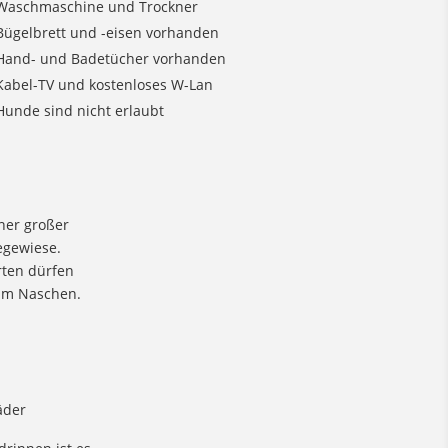
Waschmaschine und Trockner
Bügelbrett und -eisen vorhanden
Hand- und Badetücher vorhanden
Kabel-TV und kostenloses W-Lan
Hunde sind nicht erlaubt
ener großer
egewiese.
rten dürfen
eim Naschen.
äder