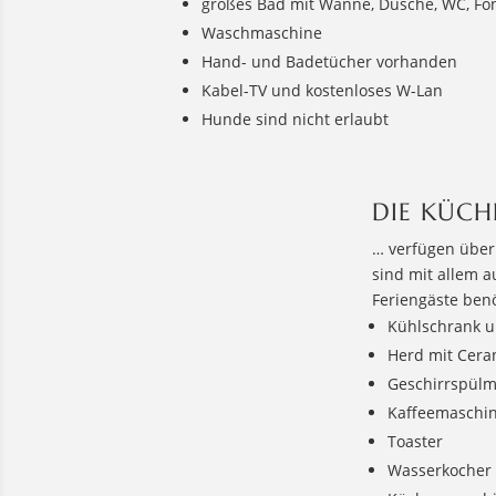
großes Bad mit Wanne, Dusche, WC, Fö
Waschmaschine
Hand- und Badetücher vorhanden
Kabel-TV und kostenloses W-Lan
Hunde sind nicht erlaubt
DIE KÜCH
… verfügen über
sind mit allem a
Feriengäste benö
Kühlschrank u
Herd mit Cera
Geschirrspül
Kaffeemaschi
Toaster
Wasserkocher