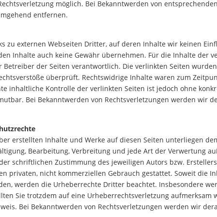
 Rechtsverletzung möglich. Bei Bekanntwerden von entsprechende
 umgehend entfernen.
s zu externen Webseiten Dritter, auf deren Inhalte wir keinen Ein
en Inhalte auch keine Gewähr übernehmen. Für die Inhalte der verl
r Betreiber der Seiten verantwortlich. Die verlinkten Seiten wurde
echtsverstöße überprüft. Rechtswidrige Inhalte waren zum Zeitpun
 inhaltliche Kontrolle der verlinkten Seiten ist jedoch ohne konk
umutbar. Bei Bekanntwerden von Rechtsverletzungen werden wir d
hutzrechte
iber erstellten Inhalte und Werke auf diesen Seiten unterliegen d
fältigung, Bearbeitung, Verbreitung und jede Art der Verwertung a
er schriftlichen Zustimmung des jeweiligen Autors bzw. Erstelle
den privaten, nicht kommerziellen Gebrauch gestattet. Soweit die Inh
den, werden die Urheberrechte Dritter beachtet. Insbesondere werd
llten Sie trotzdem auf eine Urheberrechtsverletzung aufmerksam 
weis. Bei Bekanntwerden von Rechtsverletzungen werden wir der